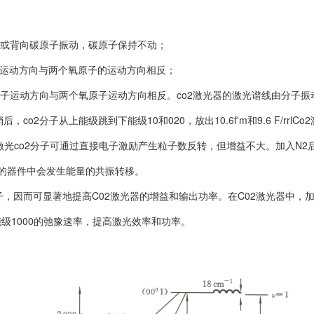
子或背向碳原子振动，碳原子保持不动；
子运动方向与两个氧原子的运动方向相反；
原子运动方向与两个氧原子运动方向相反。co2激光器的激光谱线由分子
co2分子从上能级跳到下能级10和020，放出10.6f'm和9.6 F/rrl
出激光co2分子可通过直接电子激励产生粒子数反转，但增益不大。加入N2后，
的器件中会发生能量的共振转移。
，因而可显著地提高C02激光器的增益和输出功率。在C02激光器中，加入
能级1000的弛豫速率，提高激光效率和功率。