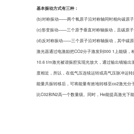
基本振动方式有三种：
(b)对称振动——两个氧原子沿对称轴同时相向碳原
(c)形变振动——三个原予垂直对称轴振动，且碳原
(d)反对称振动——三个原子沿对称轴振动，其中碳
激光器通过电激励把CO2分子激发到000 1上能级，稍后，
10.6 t/m激光被谐振腔实现光放大，通过输出镜输
度相近，所以，在低气压连续运转或高气压脉冲运转
能量共振转移后，可将能量有效地转移至co2激光分子
比C02和N2高一个数量级。同时，He能提高激光下