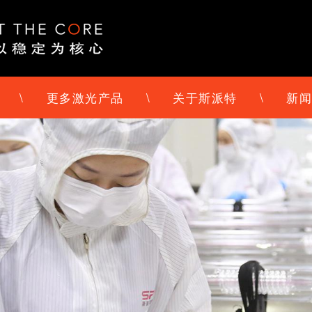
\
更多激光产品
\
关于斯派特
\
新闻