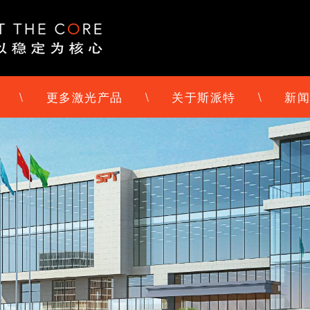
\
更多激光产品
\
关于斯派特
\
新闻