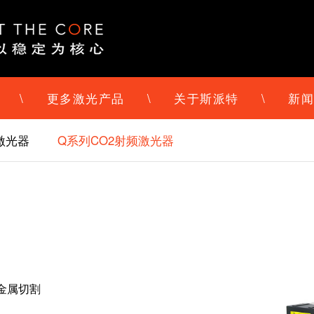
\
更多激光产品
\
关于斯派特
\
新闻
激光器
Q系列CO2射频激光器
薄金属切割