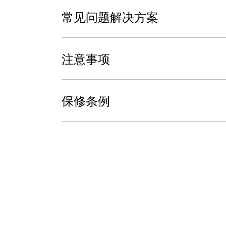
常见问题解决方案
注意事项
保修条例