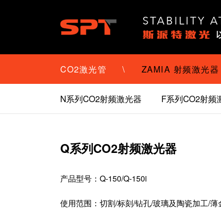
CO2激光管
\
ZAMIA 射频激光器
N系列CO2射频激光器
F系列CO2射频
Q系列CO2射频激光器
产品型号：Q-150/Q-150i
使用范围：切割/标刻/钻孔/玻璃及陶瓷加工/