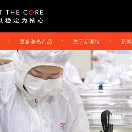
\
更多激光产品
\
关于斯派特
\
新闻